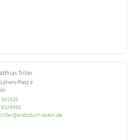
atthias
Triller
Löhers-Platz 4
öln
 501525
 6329958
s.triller@erzbistum-koeln.de