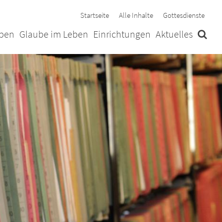
Startseite
Alle Inhalte
Gottesdienste
ben
Glaube im Leben
Einrichtungen
Aktuelles