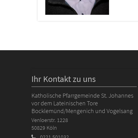
Ihr Kontakt zu uns
Katholische Pfarrgemeinde St. Johannes
vor dem Lateinischen Tore
Bocklemünd/Mengenich und Vogelsang
Venloerstr. 1228
50829
Köln
0221 501032