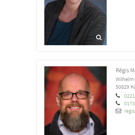
Régis M
Wilhelm-
50829
K
0221
0173
regi