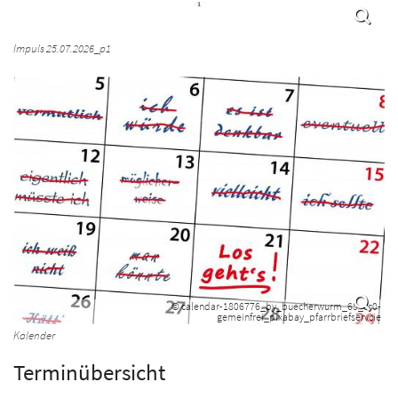
Impuls 25.07.2026_p1
© calendar-1806776_by_buecherwurm_65_cc0-
gemeinfrei_pixabay_pfarrbriefservcie
Kalender
Terminübersicht